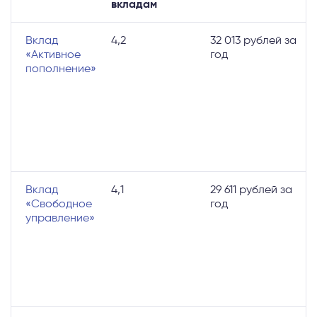
вкладам
Вклад
4,2
32 013 рублей за
д
«Активное
год
в
пополнение»
в
б
с
п
е
к
п
Вклад
4,1
29 611 рублей за
д
«Свободное
год
в
управление»
п
е
к
п
ч
с