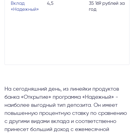
Вклад
4,5
35 169 рублей за
д
«Надежный»
год
в
п
в
р
м
с
т
е
к
На сегодняшний день, из линейки продуктов
банка «Открытие» программа «Надежный» -
наиболее выгодный тип депозита. Он имеет
повышенную процентную ставку по сравнению
с другими видами вклада и соответственно
принесет больший доход с ежемесячной