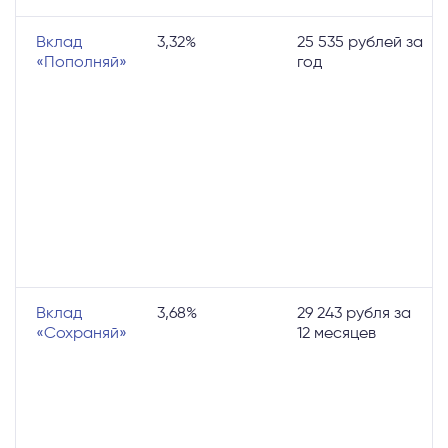
Вклад
3,32%
25 535 рублей за
м
«Пополняй»
год
т
о
н
с
1
д
р
п
е
к
п
Вклад
3,68%
29 243 рубля за
м
«Сохраняй»
12 месяцев
т
о
н
с
м
д