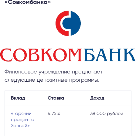
«Совкомбанка»
Финансовое учреждение предлагает
следующие депозитные программы:
Вклад
Ставка
Доход
У
«Горячий
4,75%
38 000 рублей
П
процент с
М
Халвой»
т
В