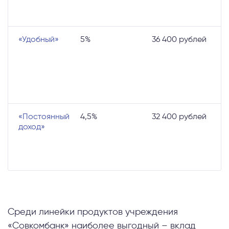
к
П
«Удобный»
5%
36 400 рублей
П
М
т
П
Ч
с
«Постоянный
4,5%
32 400 рублей
М
доход»
т
Е
в
П
Среди линейки продуктов учреждения
«Совкомбанк» наиболее выгодный – вклад