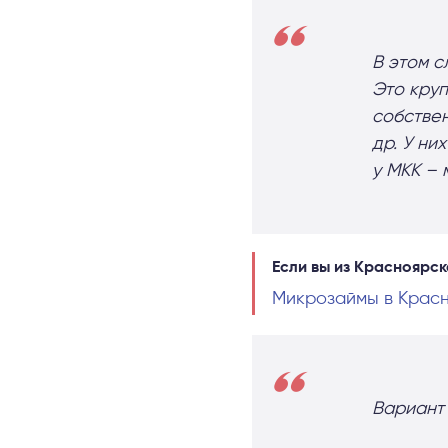
В этом с
Это кру
собствен
др. У ни
у МКК – 
Если вы из Красноярск
Микрозаймы в Красн
Вариант 