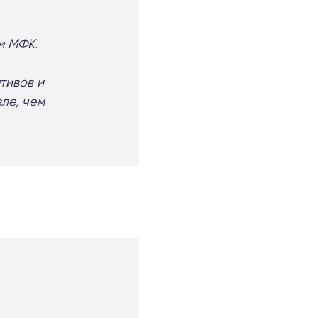
м МФК.
тивов и
ле, чем