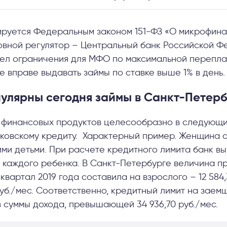
ируется Федеральным законом 151-ФЗ «О микрофин
овной регулятор – Центральный банк Российской Ф
вел ограничения для МФО по максимальной перепла
не вправе выдавать займы по ставке выше 1% в день.
пулярны сегодня займы в Санкт-Петер
 финансовых продуктов целесообразно в следующ
нковскому кредиту. Характерный пример. Женщина с
и детьми. При расчете кредитного лимита банк в
а каждого ребенка. В Санкт-Петербурге величина п
квартал 2019 года составила на взрослого – 12 584,3
 руб./мес. Соответственно, кредитный лимит на заем
з суммы дохода, превышающей 34 936,70 руб./мес.