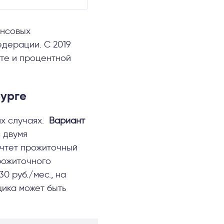
ансовых
едерации. С 2019
те и процентной
бурге
их случаях.
Вариант
 двумя
ычтет прожиточный
рожиточного
0 руб./мес., на
щика может быть