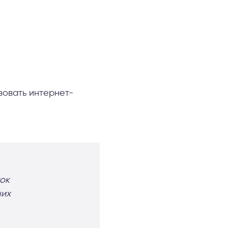
зовать интернет-
ток
ших