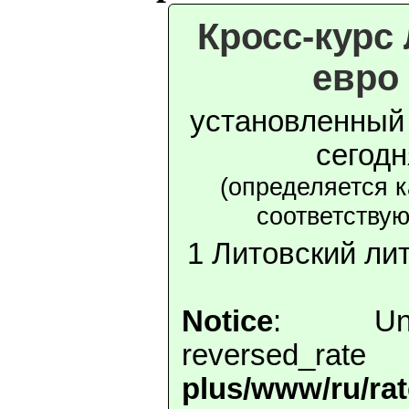
Кросс-курс
евро
установленный
сегод
(определяется 
соответству
1 Литовский лит
Notice
: Unde
reversed_r
plus/www/ru/ra