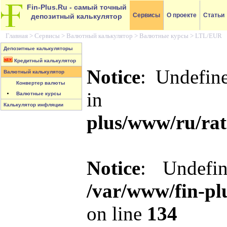
Fin-Plus.Ru
- самый точный
Сервисы
О проекте
Статьи
депозитный калькулятор
Главная >
Сервисы
>
Валютный калькулятор
>
Валютные курсы
>
LTL/EUR
Депозитные калькуляторы
Кредитный калькулятор
Notice
: Undefin
Валютный калькулятор
Конвертер валюты
i
Валютные курсы
Калькулятор инфляции
plus/www/ru/rat
Notice
: Undefin
/var/www/fin-pl
on line
134