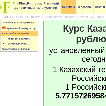
Fin-Plus.Ru
- самый точный
Сервисы
О проекте
Статьи
депозитный калькулятор
Главная >
Сервисы
>
Валютный калькулятор
>
Валютные курсы
>
KZT/RUB
Депозитные калькуляторы
Курс Каз
Кредитный калькулятор
Валютный калькулятор
рублю
Конвертер валюты
Валютные курсы
установленный
Калькулятор инфляции
сегод
1 Казахский те
Российск
1 Российск
5.7715726958