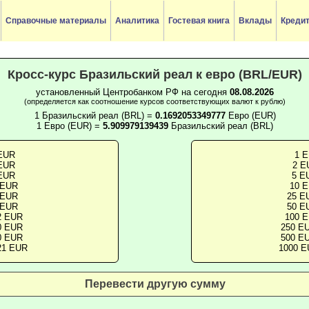
Справочные материалы
Аналитика
Гостевая книга
Вклады
Креди
Кросс-курс Бразильский реал к евро (BRL/EUR)
установленный Центробанком РФ на сегодня
08.08.2026
(определяется как соотношение курсов соответствующих валют к рублю)
1 Бразильский реал (BRL) =
0.1692053349777
Евро (EUR)
1 Евро (EUR) =
5.909979139439
Бразильский реал (BRL)
 EUR
1 E
 EUR
2 E
 EUR
5 E
 EUR
10 E
 EUR
25 E
 EUR
50 E
2 EUR
100 E
0 EUR
250 EU
0 EUR
500 EU
21 EUR
1000 E
Перевести другую сумму