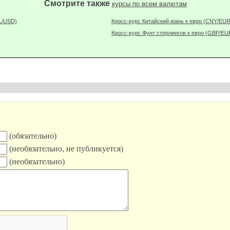
Смотрите также
курсы по всем валютам
L/USD)
Кросс-курс Китайский юань к евро (CNY/EUR
Кросс-курс Фунт стерлингов к евро (GBP/EU
(обязательно)
(необязательно, не публикуется)
(необязательно)