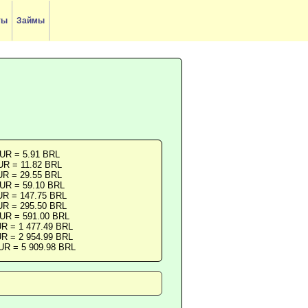
ты
Займы
UR = 5.91 BRL
UR = 11.82 BRL
UR = 29.55 BRL
UR = 59.10 BRL
UR = 147.75 BRL
UR = 295.50 BRL
UR = 591.00 BRL
R = 1 477.49 BRL
R = 2 954.99 BRL
UR = 5 909.98 BRL