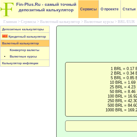
Fin-Plus.Ru
- самый точный
Сервисы
О проекте
Статьи
депозитный калькулятор
Главная >
Сервисы
>
Валютный калькулятор
>
Валютные курсы
>
BRL/EUR
Депозитные калькуляторы
Кредитный калькулятор
Валютный калькулятор
Конвертер валюты
Валютные курсы
Калькулятор инфляции
1 BRL = 0.17
2 BRL = 0.34
5 BRL = 0.85
10 BRL = 1.69
25 BRL = 4.23
50 BRL = 8.46
100 BRL = 16.9
250 BRL = 42.3
500 BRL = 84.6
1000 BRL = 169.