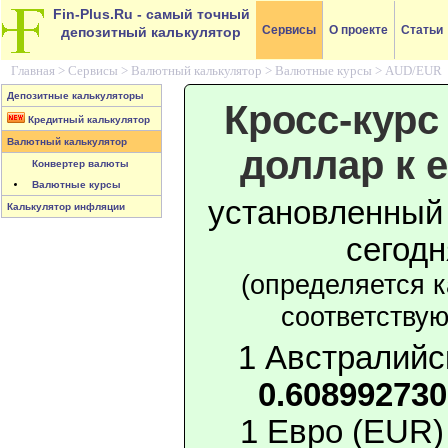
Fin-Plus.Ru
- самый точный
Сервисы
О проекте
Статьи
депозитный калькулятор
Главная >
Сервисы
>
Валютный калькулятор
>
Валютные курсы
>
AUD/EUR
Депозитные калькуляторы
Кросс-курс
Кредитный калькулятор
Валютный калькулятор
доллар к 
Конвертер валюты
Валютные курсы
установленный
Калькулятор инфляции
сегод
(определяется 
соответству
1 Австралийс
0.60899273
1 Евро (EUR)