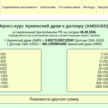
Справочные материалы
Аналитика
Гостевая книга
Вклады
Креди
Кросс-курс Армянский драм к доллару (AMD/USD
установленный Центробанком РФ на сегодня
06.08.2026
(определяется как соотношение курсов соответствующих валют к рублю)
1 Армянский драм (AMD) =
0.0027311987129507
Доллар США (USD)
1 Доллар США (USD) =
366.13959843282
Армянский драм (AMD)
 USD
1 US
 USD
2 US
 USD
5 USD
 USD
10 US
 USD
25 US
 USD
50 USD
7 USD
100 US
8 USD
250 US
7 USD
500 USD
3 USD
1000 US
Перевести другую сумму