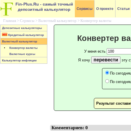
Fin-Plus.Ru
- самый точный
Сервисы
О проекте
Статьи
депозитный калькулятор
Главная >
Сервисы
>
Валютный калькулятор
>
Конвертер валюты
Депозитные калькуляторы
Кредитный калькулятор
Конвертер в
Валютный калькулятор
Конвертер валюты
У меня есть
Валютные курсы
перевести
Я хочу
эту 
Калькулятор инфляции
По сегодня
По сегодня
Результат состав
Комментариев: 0