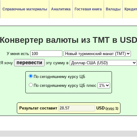
Справочные материалы
Аналитика
Гостевая книга
Вклады
Креди
Конвертер валюты из TMT в US
У меня есть
перевести
Я хочу
эту сумму в
По сегодняшнему курсу ЦБ
По сегодняшнему курсу ЦБ плюс
Результат составит
USD
(
курс
1)