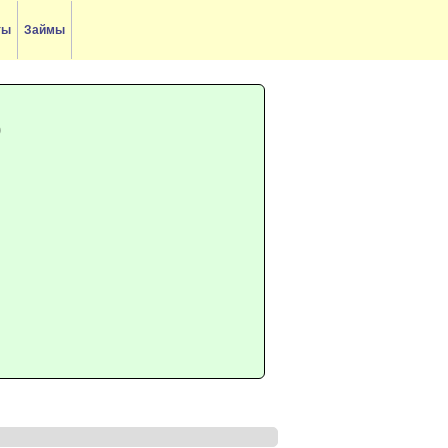
ты
Займы
D