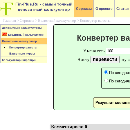
Fin-Plus.Ru
- самый точный
Сервисы
О проекте
Статьи
депозитный калькулятор
Главная >
Сервисы
>
Валютный калькулятор
>
Конвертер валюты
Депозитные калькуляторы
Кредитный калькулятор
Конвертер в
Валютный калькулятор
Конвертер валюты
У меня есть
Валютные курсы
перевести
Я хочу
эту 
Калькулятор инфляции
По сегодня
По сегодня
Результат состав
Комментариев: 0