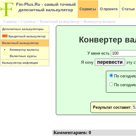
Fin-Plus.Ru
- самый точный
Сервисы
О проекте
Статьи
депозитный калькулятор
Главная >
Сервисы
>
Валютный калькулятор
>
Конвертер валюты
Депозитные калькуляторы
Кредитный калькулятор
Конвертер в
Валютный калькулятор
Конвертер валюты
У меня есть
Валютные курсы
перевести
Я хочу
эту 
Калькулятор инфляции
По сегодня
По сегодня
Результат составит
Комментариев: 0