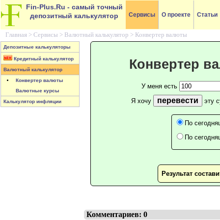
Fin-Plus.Ru
- самый точный
Сервисы
О проекте
Статьи
депозитный калькулятор
Главная >
Сервисы
>
Валютный калькулятор
>
Конвертер валюты
Депозитные калькуляторы
Кредитный калькулятор
Конвертер в
Валютный калькулятор
Конвертер валюты
У меня есть
Валютные курсы
перевести
Я хочу
эту 
Калькулятор инфляции
По сегодня
По сегодня
Результат состав
Комментариев: 0