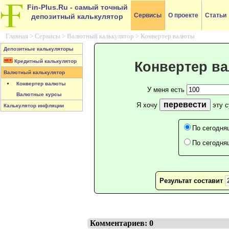
Fin-Plus.Ru
- самый точный
Сервисы
О проекте
Статьи
депозитный калькулятор
Главная >
Сервисы
>
Валютный калькулятор
>
Конвертер валюты
Депозитные калькуляторы
Кредитный калькулятор
Конвертер в
Валютный калькулятор
Конвертер валюты
У меня есть
Валютные курсы
перевести
Я хочу
эту 
Калькулятор инфляции
По сегодня
По сегодня
Результат составит
Комментариев: 0