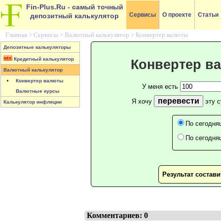
Fin-Plus.Ru
- самый точный
Сервисы
О проекте
Статьи
депозитный калькулятор
Главная >
Сервисы
>
Валютный калькулятор
>
Конвертер валюты
Депозитные калькуляторы
Кредитный калькулятор
Конвертер в
Валютный калькулятор
Конвертер валюты
У меня есть
Валютные курсы
перевести
Я хочу
эту 
Калькулятор инфляции
По сегодня
По сегодня
Результат состав
Комментариев: 0